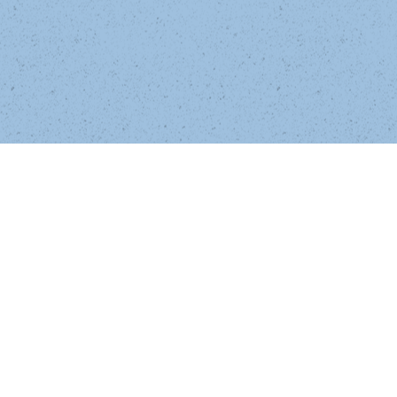
El futuro de la humanidad pende de un hilo 
mientras el hielo negro emerge en verano y 
una misteriosa enfermedad amenaza con 
acabar con franjas de la población del 